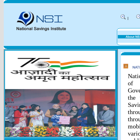
|
About NS
Nati
of 
Gove
the 
Savi
thr
thr
mobi
vari