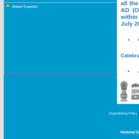
all th
Visitor Counter:
AD (OL
within
July 2
Celebra
Hyperlinking Policy
National S