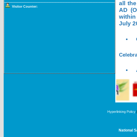
all th
Visitor Counter:
AD (OL
within
July 2
Celebra
Hyperlinking Policy
National S