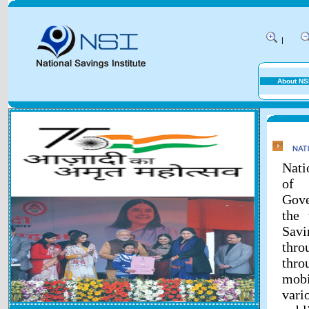
|
About NS
Nati
of 
Gove
the 
Savi
thr
thr
mobi
vari