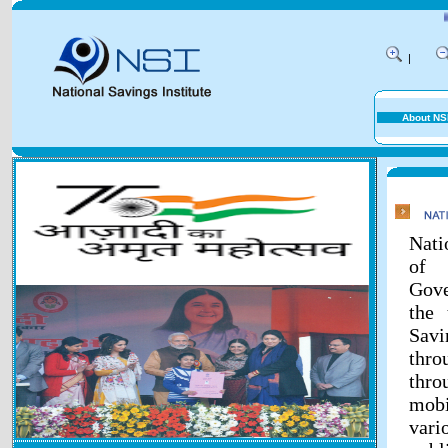
Natio
|
About NS
Nati
of 
Gove
the 
Savi
thr
thr
mobi
vari