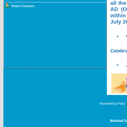
all th
Visitor Counter:
AD (OL
within
July 2
Celebra
Hyperlinking Policy
National S