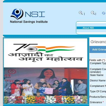
|
|
About NSI
Add Griev
Fields with (
*
)
Complaint Ty
Complaint Cod
reminder)
State Name
District Nam
Complainant
Type Of Comp
Products/Ser
Grievance
*