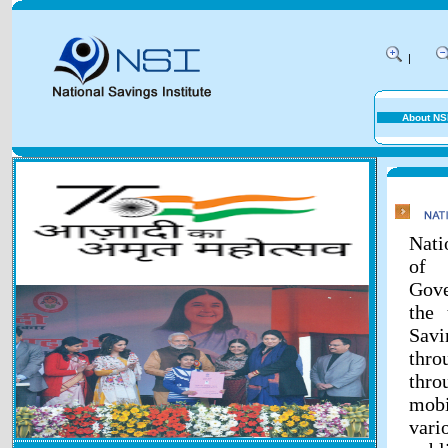
|
About NS
Nati
of 
Gove
the 
Savi
thr
thr
mobi
vari