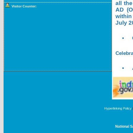
all th
Visitor Counter:
AD (OL
within
July 2
Celebra
Hyperlinking Policy
National S