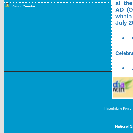
all th
Visitor Counter:
AD (OL
within
July 2
Celebra
Hyperlinking Policy
National S