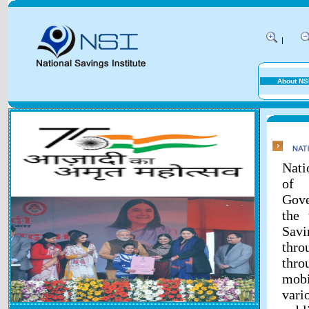
|
About NS
Nati
of 
Gove
the 
Savi
thr
thr
mobi
vari