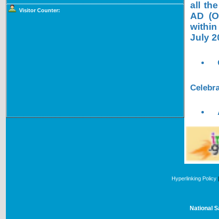
all th
Visitor Counter:
AD (OL
within
July 2
Celebra
Hyperlinking Policy
National S