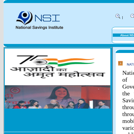
|
About NS
Nati
of 
Gove
the 
Savi
thr
thr
mobi
vari