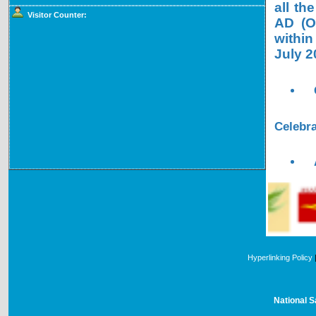
all th
Visitor Counter:
AD (OL
within
July 2
Celebra
Hyperlinking Policy
National S