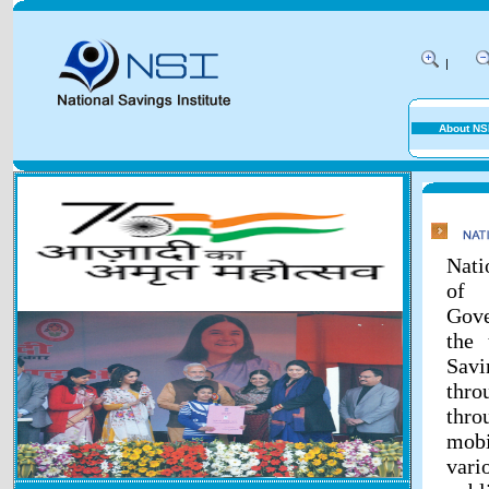
|
About NS
Nati
of 
Gove
the 
Savi
thr
thr
mobi
vari