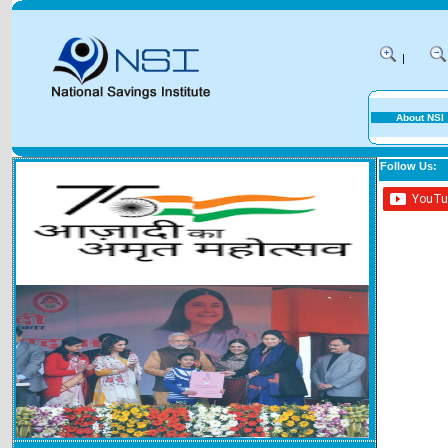
|
About NSI
Follow Us: