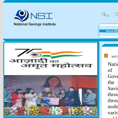
|
About NS
Nati
of 
Gove
the 
Savi
thr
thr
mobi
vari