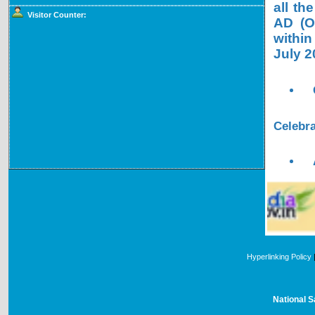
all th
Visitor Counter:
AD (OL
within
July 2
Celebra
Hyperlinking Policy
National S