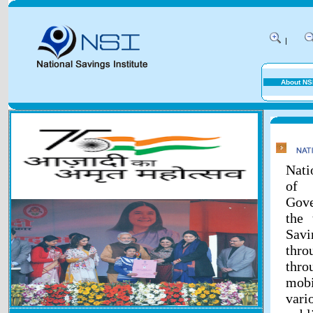
|
About NS
Nati
of 
Gove
the 
Savi
thr
thr
mobi
vari