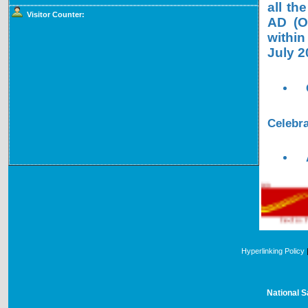
all th
Visitor Counter:
AD (OL
within
July 2
Celebra
Hyperlinking Policy
National S