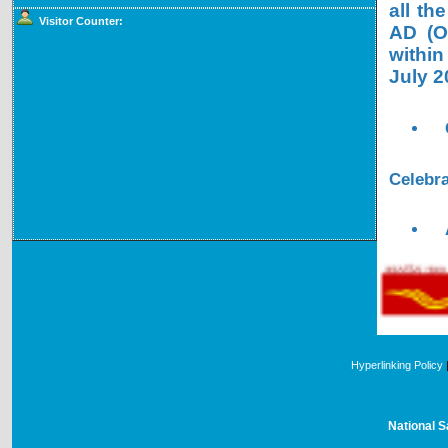
all th
Visitor Counter:
AD (OL
within
July 2
Celebra
Hyperlinking Policy
National S