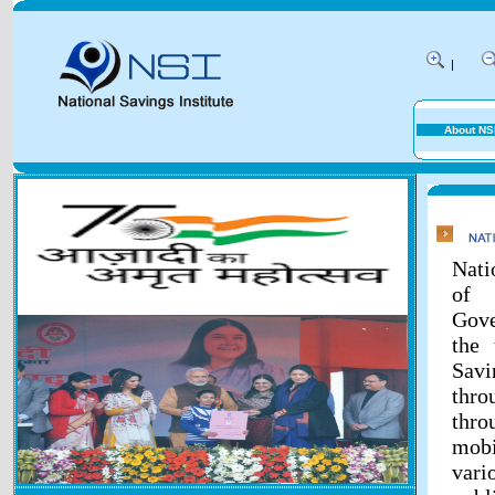
|
About NS
Nati
of 
Gove
the 
Savi
thr
thr
mobi
vari