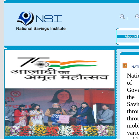
|
About NS
Nati
of 
Gove
the 
Savi
thr
thr
mobi
vari