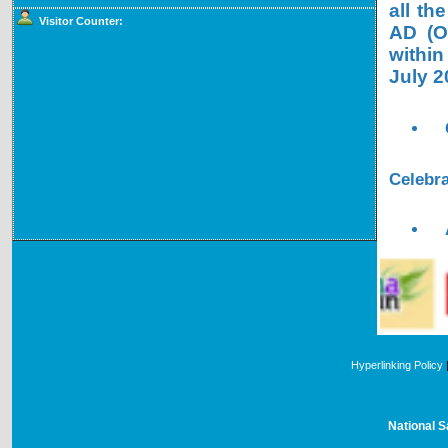
all th
Visitor Counter:
AD (OL
within
July 2
Celebra
Hyperlinking Policy
National S