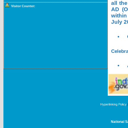
all th
Visitor Counter:
AD (OL
within
July 2
Celebra
Hyperlinking Policy
National S