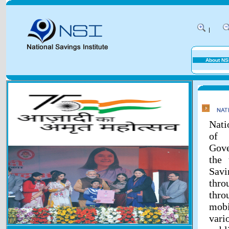
|
About NS
Nati
of 
Gove
the 
Savi
thr
thr
mobi
vari