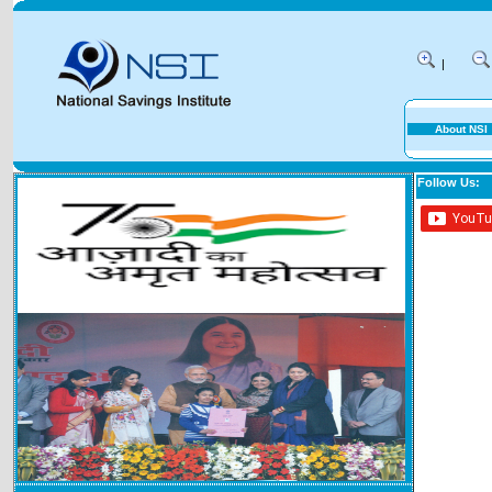
|
About NSI
Follow Us: