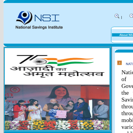
|
About NS
Nati
of 
Gove
the 
Savi
thr
thr
mobi
vari