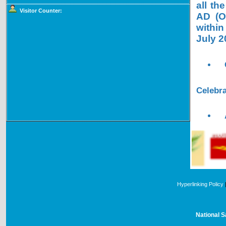
all th
Visitor Counter:
AD (OL
within
July 2
Celebra
Hyperlinking Policy
National S