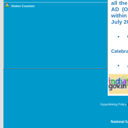
all th
Visitor Counter:
AD (OL
within
July 2
Celebra
Hyperlinking Policy
National S