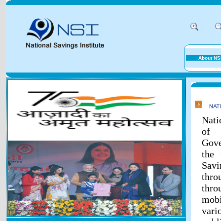
|
About NS
Nati
of 
Gove
the 
Savi
thr
thr
mobi
vari