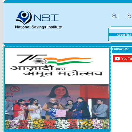
|
About NSI
Follow Us: