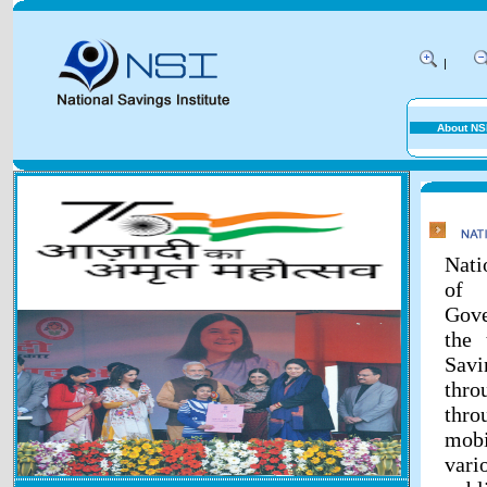
|
About NS
Nati
of 
Gove
the 
Savi
thr
thr
mobi
vari