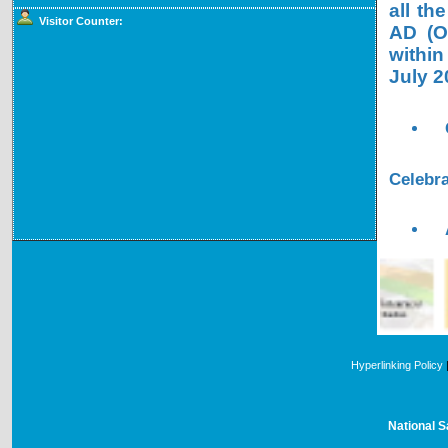
all th
Visitor Counter:
AD (OL
within
July 2
Celebra
Hyperlinking Policy
National S