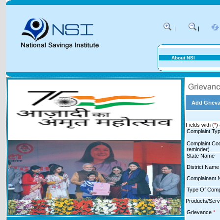
|
|
About NSI
Add Griev
Fields with (
*
)
Complaint Ty
Complaint Cod
reminder)
State Name
District Nam
Complainant
Type Of Comp
Products/Ser
Grievance
*